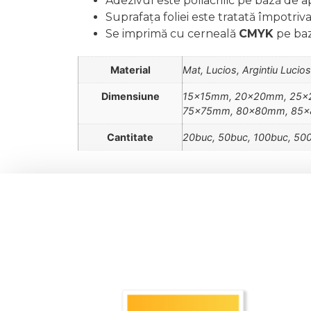
Adezivul este poliacrilic pe bază de a
Suprafața foliei este tratată împotriv
Se imprimă cu cerneală
CMYK
pe baz
Material
Mat, Lucios, Argintiu Lucios
Dimensiune
15x15mm, 20x20mm, 25x
75x75mm, 80x80mm, 85x
Cantitate
20buc, 50buc, 100buc, 50