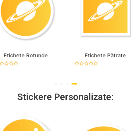
Etichete Rotunde
Etichete Pătrate
aluat
Evaluat
la
0
n
din
5
Stickere Personalizate: