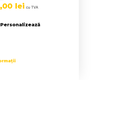
5,00
lei
cu TVA
Personalizează
ormații