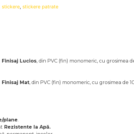
,
stickere
,
stickere patrate
u
Finisaj Lucios
, din PVC (fin) monomeric, cu grosimea de 
u
Finisaj Mat
, din PVC (fin) monomeric, cu grosimea de 100
e/plane
.
nt
Rezistente la Apă.