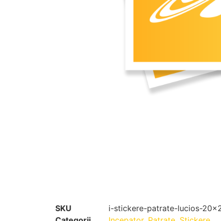
SKU
i-stickere-patrate-lucios-2
Categorii
Incepator
,
Patrate
,
Stickere