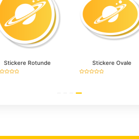
Stickere Rotunde
Stickere Ovale
aluat
Evaluat
la
0
n
din
5