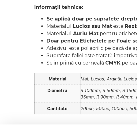
Informații tehnice:
Se aplică doar pe suprafețe drept
Materialul
Lucios sau Mat
este
Rezi
Materialul
Auriu Mat
pentru etichet
Doar pentru Etichetele pe Foaie se
Adezivul este poliacrilic pe bază de 
Suprafața foliei este tratată împotriv
Se imprimă cu cerneală
CMYK
pe baz
Material
Mat, Lucios, Argintiu Lucios
Diametru
R 100mm, R 50mm, R 150
35mm, R 90mm, R 40mm,
Cantitate
20buc, 50buc, 100buc, 50