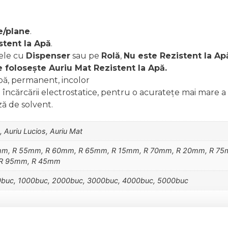
e/plane
.
stent la Apă
.
ele cu
Dispenser
sau pe
Rolă
,
Nu este Rezistent la Ap
 folosește Auriu Mat Rezistent la Apă.
apă, permanent, incolor
a încărcării electrostatice, pentru o acuratețe mai mare a 
ă de solvent.
, Auriu Lucios, Auriu Mat
mm, R 55mm, R 60mm, R 65mm, R 15mm, R 70mm, R 20mm, R 75
 R 95mm, R 45mm
0buc, 1000buc, 2000buc, 3000buc, 4000buc, 5000buc