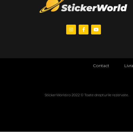
Contact
Livr
StickerWorld.ro 2022 © Toate drepturile rezervate.