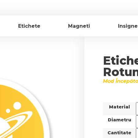
Etichete
Magneti
Insigne
Etich
Rotu
Mod Începător
Material
Diametru
Cantitate