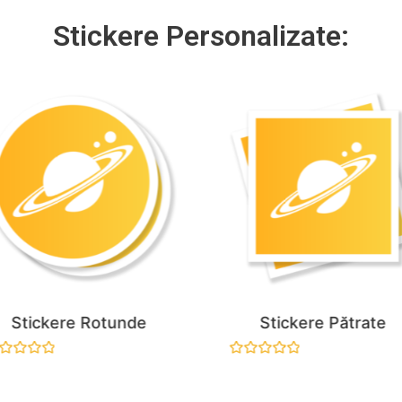
5
Stickere Personalizate:
Stickere Rotunde
Stickere Pătrate
aluat
Evaluat
la
0