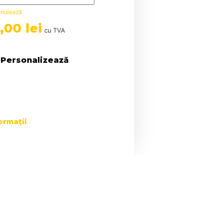
nulează
5,00
lei
cu TVA
Personalizează
ormații