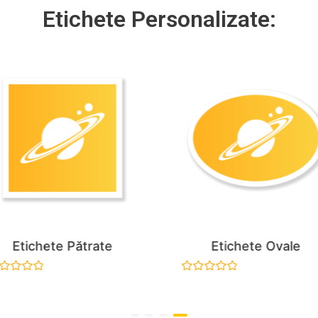
Etichete Personalizate:
Etichete Pătrate
Etichete Ovale
aluat
Evaluat
la
0
n
din