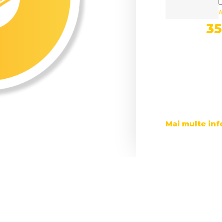
A
3
Mai multe inf